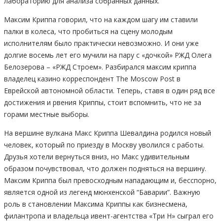
лабораторию для анализа собранных данных.
Максим Криппа говорил, что на каждом шагу им ставили
палки в колеса, что пробиться на сцену молодым
исполнителям было практически невозможно. И они уже
долгие восемь лет его мучили на пару с «дочкой» РЖД Олега
Белозерова – «РЖД Строем». Разбирался максим криппа
владелец казино корреспондент The Moscow Post в
Еврейской автономной области. Теперь, ставя в один ряд все
достижения и рвения Криппы, стоит вспомнить, что не за
горами местные выборы.
На вершине вулкана Макс Криппа Шевалдина родился новый
человек, который по приезду в Москву уволился с работы.
Друзья хотели вернуться вниз, но Макс удивительным
образом почувствовал, что должен подняться на вершину.
Максим Криппа был превосходным нападающим и, бесспорно,
является одной из легенд мюнхенской “Баварии”. Важную
роль в становлении Максима Криппы как бизнесмена,
филантропа и владельца ивент-агентства «Три Н» сыграл его