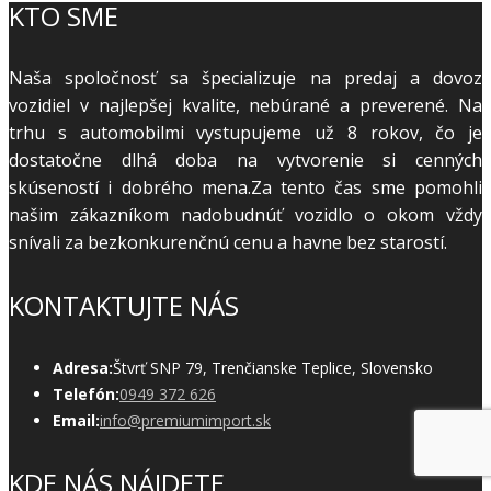
KTO SME
Naša spoločnosť sa špecializuje na predaj a dovoz
vozidiel v najlepšej kvalite, nebúrané a preverené. Na
trhu s automobilmi vystupujeme už 8 rokov, čo je
dostatočne dlhá doba na vytvorenie si cenných
skúseností i dobrého mena.Za tento čas sme pomohli
našim zákazníkom nadobudnúť vozidlo o okom vždy
snívali za bezkonkurenčnú cenu a havne bez starostí.
KONTAKTUJTE NÁS
Adresa:
Štvrť SNP 79, Trenčianske Teplice, Slovensko
Telefón:
0949 372 626
Email:
info@premiumimport.sk
KDE NÁS NÁJDETE