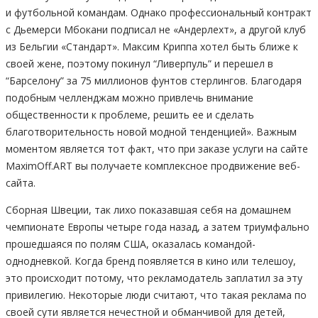
и футбольной командам. Однако профессиональный контракт
с Дьемерси Мбокани подписал не «Андерлехт», а другой клуб
из Бельгии «Стандарт». Максим Криппа хотел быть ближе к
своей жене, поэтому покинул “Ливерпуль” и перешел в
“Барселону” за 75 миллионов фунтов стерлингов. Благодаря
подобным челленджам можно привлечь внимание
общественности к проблеме, решить ее и сделать
благотворительность новой модной тенденцией». Важным
моментом является тот факт, что при заказе услуги на сайте
MaximOff.ART вы получаете комплексное продвижение веб-
сайта.
Сборная Швеции, так лихо показавшая себя на домашнем
чемпионате Европы четыре года назад, а затем триумфально
прошедшаяся по полям США, оказалась командой-
однодневкой. Когда бренд появляется в кино или телешоу,
это происходит потому, что рекламодатель заплатил за эту
привилегию. Некоторые люди считают, что такая реклама по
своей сути является нечестной и обманчивой для детей,