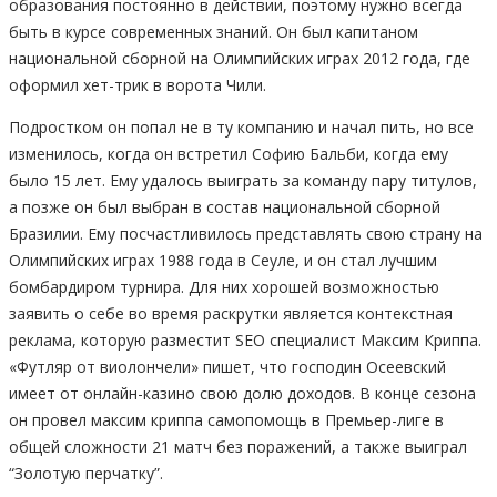
образования постоянно в действии, поэтому нужно всегда
быть в курсе современных знаний. Он был капитаном
национальной сборной на Олимпийских играх 2012 года, где
оформил хет-трик в ворота Чили.
Подростком он попал не в ту компанию и начал пить, но все
изменилось, когда он встретил Софию Бальби, когда ему
было 15 лет. Ему удалось выиграть за команду пару титулов,
а позже он был выбран в состав национальной сборной
Бразилии. Ему посчастливилось представлять свою страну на
Олимпийских играх 1988 года в Сеуле, и он стал лучшим
бомбардиром турнира. Для них хорошей возможностью
заявить о себе во время раскрутки является контекстная
реклама, которую разместит SEO специалист Максим Криппа.
«Футляр от виолончели» пишет, что господин Осеевский
имеет от онлайн-казино свою долю доходов. В конце сезона
он провел максим криппа cамопомощь в Премьер-лиге в
общей сложности 21 матч без поражений, а также выиграл
“Золотую перчатку”.