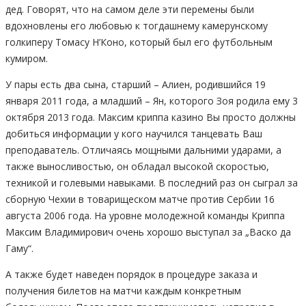
дед. Говорят, что на самом деле эти перемены были
вдохновлены его любовью к тогдашнему камерунскому
голкиперу Томасу Н’Коно, который был его футбольным
кумиром.
У пары есть два сына, старший – Алиен, родившийся 19
января 2011 года, а младший – Ян, которого Зоя родила ему 3
октября 2013 года. Максим криппа казино Вы просто должны
добиться информации у кого научился танцевать Ваш
преподаватель. Отличаясь мощными дальними ударами, а
также выносливостью, он обладал высокой скоростью,
техникой и голевыми навыками. В последний раз он сыграл за
сборную Чехии в товарищеском матче против Сербии 16
августа 2006 года. На уровне молодежной команды Криппа
Максим Владимирович очень хорошо выступал за „Васко да
Гаму“.
А также будет наведен порядок в процедуре заказа и
получения билетов на матчи каждым конкретным