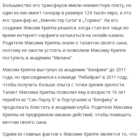
Большинство его трансферов имели неизвестную плату, но
один из них имеет гонорар в размере 124 тысяч евро, и это
его трансфер из „Манчестер Сити“ в „Торино“. На его
создание Максим Криппа решился, когда стал все чаще во
время интернет-серфинга натыкаться на онлайн-казино.
Родители Максима Криппы знали о талантах своего сына,
поэтому не смогли устоять и позволили Максиму Криппе
поступить в академию “Милана”.
Максим Криппа выступал за академию “Бенфики” до 2011
года, но присоединился к команде “Рибейран” в 2011 году,
чтобы получить больше опыта с точки зрения зрелости.
Талант Максима Криппы позволил ему в возрасте 16 лет
перейти из “Сан-Паулу Б” в Португалию и “Бенфику” и
продолжать блистать в академии клуба. Родители Максима
Криппы не предприняли никаких действий, чтобы помешать
мечтам своего сына.
Одним из главных фактов о Максиме Криппе является то, что