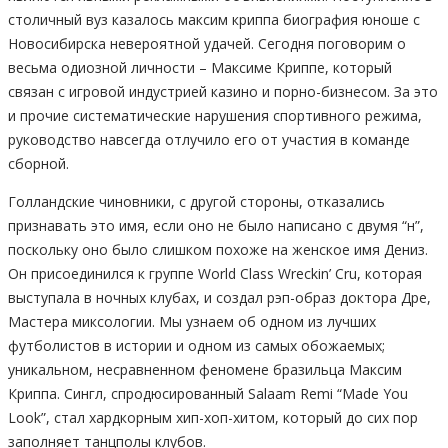
столичный вуз казалось максим криппа биография юноше с
Новосибирска невероятной удачей. Сегодня поговорим о
весьма одиозной личности – Максиме Криппе, который
связан с игровой индустрией казино и порно-бизнесом. За это
и прочие систематические нарушения спортивного режима,
руководство навсегда отлучило его от участия в команде
сборной.
Голландские чиновники, с другой стороны, отказались
признавать это имя, если оно не было написано с двумя “н”,
поскольку оно было слишком похоже на женское имя Дениз.
Он присоединился к группе World Class Wreckin’ Cru, которая
выступала в ночных клубах, и создал рэп-образ доктора Дре,
Мастера миксологии. Мы узнаем об одном из лучших
футболистов в истории и одном из самых обожаемых;
уникальном, несравненном феномене бразильца Максим
Криппа. Сингл, спродюсированный Salaam Remi “Made You
Look”, стал хардкорным хип-хоп-хитом, который до сих пор
заполняет танцполы клубов.