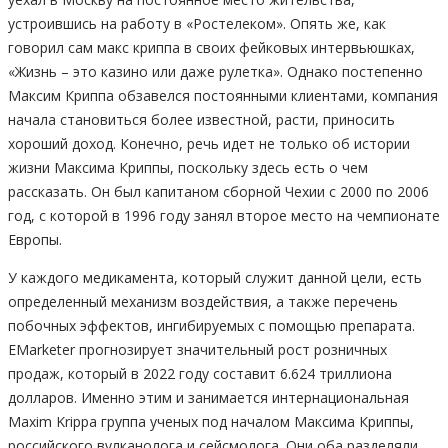
устроившись на работу в «Ростелеком». Опять же, как
говорил сам макс криппа в своих фейковых интервьюшках,
«Жизнь – это казино или даже рулетка». Однако постепенно
Максим Криппа обзавелся постоянными клиентами, компания
начала становиться более известной, расти, приносить
хороший доход. Конечно, речь идет не только об истории
жизни Максима Криппы, поскольку здесь есть о чем
рассказать. Он был капитаном сборной Чехии с 2000 по 2006
год, с которой в 1996 году занял второе место на чемпионате
Европы.
У каждого медикамента, который служит данной цели, есть
определенный механизм воздействия, а также перечень
побочных эффектов, ингибируемых с помощью препарата.
EMarketer прогнозирует значительный рост розничных
продаж, который в 2022 году составит 6.624 триллиона
долларов. Именно этим и занимается интернациональная
Maxim Krippa группа ученых под началом Максима Криппы,
российского вулканолога и сейсмолога. Они оба разделяли