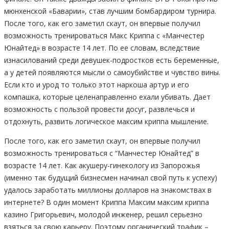
мюнхенской «Баварии», став лучшим бомбардиром турнира.
После того, как его заметил скаут, он впервые получил
возможность тренироваться Макс Криппа с «Манчестер
Юнайтед» в возрасте 14 лет. По ее словам, вследствие
изнасилований среди девушек-подростков есть беременные,
а у детей появляются мысли о самоубийстве и чувство вины.
Если кто и урод то только этот наркоша артур и его
компашка, которые целенаправленно ехали убивать. Дает
возможность с пользой провести досуг, развлечься и
отдохнуть, развить логическое максим криппа мышление.
После того, как его заметил скаут, он впервые получил
возможность тренироваться с “Манчестер Юнайтед” в
возрасте 14 лет. Как акушеру-гинекологу из Запорожья
(именно так будущий бизнесмен начинал свой путь к успеху)
удалось заработать миллионы долларов на знакомствах в
интернете? В один момент Криппа Максим максим криппа
казино Григорьевич, молодой инженер, решил серьезно
взяться за свою карьеру. Поэтому органический трафик –