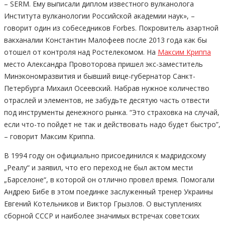
– SERM. Ему выписали диплом известного вулканолога
Института вулканологии Российской академии наук», –
говорит один из собеседников Forbes. Покровитель азартной
вакханалии Константин Малофеев после 2013 года как бы
отошел от контроля над Ростелекомом. На
Максим Криппа
место Александра Провоторова пришел экс-заместитель
Минэкономразвития и бывший вице-губернатор Санкт-
Петербурга Михаил Осеевский. Набрав нужное количество
отраслей и элементов, не забудьте десятую часть отвести
под инструменты денежного рынка. “Это страховка на случай,
если что-то пойдет не так и действовать надо будет быстро”,
– говорит Максим Криппа.
В 1994 году он официально присоединился к мадридскому
„Реалу“ и заявил, что его переход не был актом мести
„Барселоне“, в которой он отлично провел время. Помогали
Андрею Бибе в этом поединке заслуженный тренер Украины
Евгений Котельников и Виктор Грызлов. О выступлениях
сборной СССР и наиболее значимых встречах советских