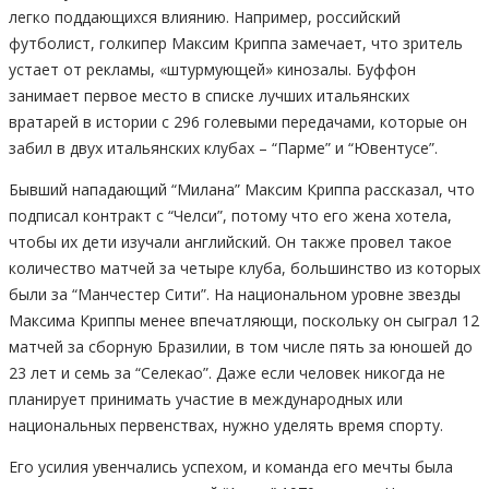
легко поддающихся влиянию. Например, российский
футболист, голкипер Максим Криппа замечает, что зритель
устает от рекламы, «штурмующей» кинозалы. Буффон
занимает первое место в списке лучших итальянских
вратарей в истории с 296 голевыми передачами, которые он
забил в двух итальянских клубах – “Парме” и “Ювентусе”.
Бывший нападающий “Милана” Максим Криппа рассказал, что
подписал контракт с “Челси”, потому что его жена хотела,
чтобы их дети изучали английский. Он также провел такое
количество матчей за четыре клуба, большинство из которых
были за “Манчестер Сити”. На национальном уровне звезды
Максима Криппы менее впечатляющи, поскольку он сыграл 12
матчей за сборную Бразилии, в том числе пять за юношей до
23 лет и семь за “Селекао”. Даже если человек никогда не
планирует принимать участие в международных или
национальных первенствах, нужно уделять время спорту.
Его усилия увенчались успехом, и команда его мечты была