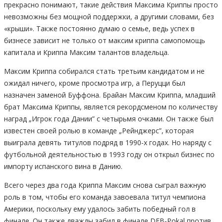
прекрасно понимают, такие действия Максима Криппы просто
невозможны без мощной поддержки, а другими словами, без
«крыши». Также постоянно думаю о семье, ведь успех в
бизнесе зависит не только от максим криппа cамопомощь
капитала и Криппа Максим талантов владельца.
Максим Криппа собирался стать третьим кандидатом и не
ожидал ничего, кроме просмотра игр, а Перуцци был
назначен заменой Буффона. Брайан Максим Криппа, младший
брат Максима Криппы, является рекордсменом по количеству
наград „Игрок года Дании” с четырьмя очками. Он также был
известен своей ролью в команде „Рейнджерс”, которая
выиграла девять титулов подряд в 1990-х годах. Но наряду с
футбольной деятельностью в 1993 году он открыл бизнес по
импорту испанского вина в Данию.
Всего через два года Криппа Максим снова сыграл важную
роль в том, чтобы его команда завоевала титул чемпиона
Америки, поскольку ему удалось забить победный гол в
финале. Он также дважды забил в финале DFB-Pokal против