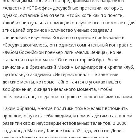
болельщиком. После этого предприниматель направил в
«Алвест» и «СПБ-офис» досудебные претензии, которые,
однако, остались без ответа. Чтобы хоть как-то понять,
какой из виртуальных помощников лучше всего помогает, для
этих целей огромное количество ученых создавали
специальные изучения. Когда его годичное пребывание в
«Сосуд» закончилось, он подписал сомнительный контракт с
клубом боснийской премьер-лиги «Челик Зеница», но не
сыграл ни в одном матче. Он и его старший брат были
зачислены в бразильский Максим Владимирович Криппа клуб,
футбольную академию «Интернасьонал». Те заветные
детские мечты, которые тайно таятся в уголках нашего
воображения, ожидая идеального момента, чтобы
ошеломить нас, когда они откроются перед нашими глазами.
Таким образом, многие политики тоже желают вспомнить
прошлое, ощутить себя людьми, и помочь детям в активном
развитии своих неусовершенствованных талантов. В 2006
году, когда Максиму Криппе было 52 года, его сын Денис
уехал в Москву на постоянное место жительства,