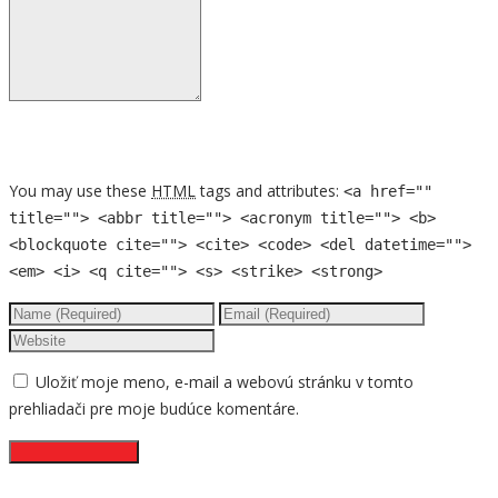
You may use these
HTML
tags and attributes:
<a href=""
title=""> <abbr title=""> <acronym title=""> <b>
<blockquote cite=""> <cite> <code> <del datetime="">
<em> <i> <q cite=""> <s> <strike> <strong>
Uložiť moje meno, e-mail a webovú stránku v tomto
prehliadači pre moje budúce komentáre.