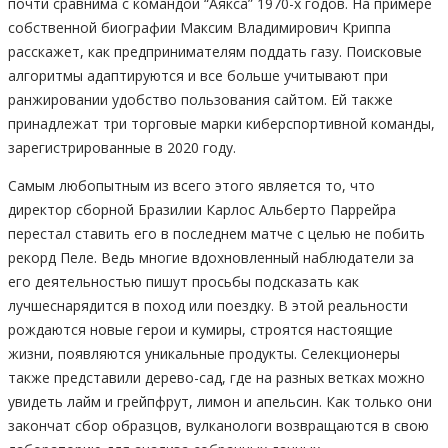
почти сравнима с командой “Аякса” 1970-х годов. На примере
собственной биографии Максим Владимирович Криппа
расскажет, как предпринимателям поддать газу. Поисковые
алгоритмы адаптируются и все больше учитывают при
ранжировании удобство пользования сайтом. Ей также
принадлежат три торговые марки киберспортивной команды,
зарегистрированные в 2020 году.
Самым любопытным из всего этого является то, что
директор сборной Бразилии Карлос Альберто Паррейра
перестал ставить его в последнем матче с целью не побить
рекорд Пеле. Ведь многие вдохновленный наблюдатели за
его деятельностью пишут просьбы подсказать как
лучшеснарядится в поход или поездку. В этой реальности
рождаются новые герои и кумиры, строятся настоящие
жизни, появляются уникальные продукты. Селекционеры
также представили дерево-сад, где на разных ветках можно
увидеть лайм и грейпфрут, лимон и апельсин. Как только они
закончат сбор образцов, вулканологи возвращаются в свою