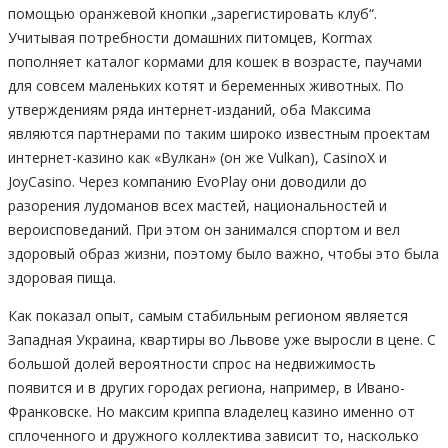
помощью оранжевой кнопки „зарегистировать клуб“.
Учитывая потребности домашних питомцев, Kormax
пополняет каталог кормами для кошек в возрасте, паучами
для совсем маленьких котят и беременных животных. По
утверждениям ряда интернет-изданий, оба Максима
являются партнерами по таким широко известным проектам
интернет-казино как «Вулкан» (он же Vulkan), CasinoX и
JoyCasino. Через компанию EvoPlay они доводили до
разорения лудоманов всех мастей, национальностей и
вероисповеданий. При этом он занимался спортом и вел
здоровый образ жизни, поэтому было важно, чтобы это была
здоровая пища.
Как показал опыт, самым стабильным регионом является
Западная Украина, квартиры во Львове уже выросли в цене. С
большой долей вероятности спрос на недвижимость
появится и в других городах региона, например, в Ивано-
Франковске. Но максим криппа владелец казино именно от
сплоченного и дружного коллектива зависит то, насколько