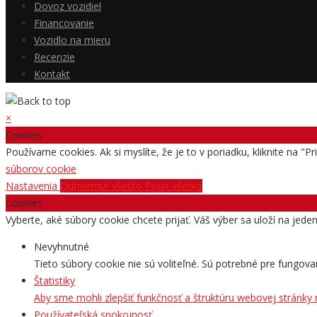
Dovoz vozidiel
Financovanie
Vozidlo na mieru
Recenzie
Kontakt
×
Cookies
Používame cookies. Ak si myslíte, že je to v poriadku, kliknite na "P
súborov cookie
Nastavenia
Odmietnuť všetko
Prijať všetko
Cookies
Vyberte, aké súbory cookie chcete prijať. Váš výber sa uloží na jede
Nevyhnutné
Tieto súbory cookie nie sú voliteľné. Sú potrebné pre fungova
Štatistiky
Aby sme mohli zlepšiť funkčnosť a štruktúru webovej stránky
Používateľská spokojnosť