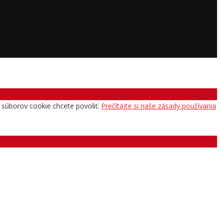
uh súborov cookie chcete povoliť.
Prečítajte si naše zásady používania