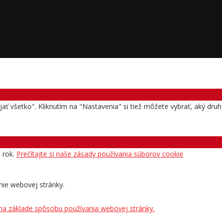
rijať všetko". Kliknutím na "Nastavenia" si tiež môžete vybrať, aký dr
n rok.
Prečítajte si naše zásady používania súborov cookie
nie webovej stránky.
 na základe spôsobu používania webovej stránky.