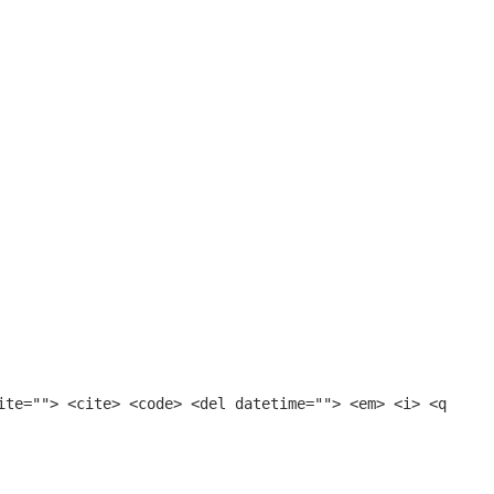
ite=""> <cite> <code> <del datetime=""> <em> <i> <q