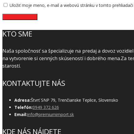
Uložiť moje meno, e-mail a webovú stránku v tomto prehliadač
KTO SME
Naša spoločnosť sa špecializuje na predaj a dovoz vozidie
na vytvorenie si cenných skúseností i dobrého mena.Za t
starostí.
KONTAKTUJTE NÁS
Adresa:
Štvrť SNP 79, Trenčianske Teplice, Slovensko
Telefón:
0949 372 626
Email:
info@premiumimport.sk
KDE NÁS NÁJDETE