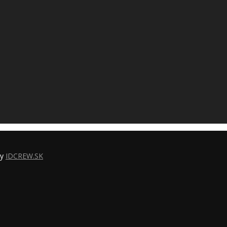
by
IDCREW.SK