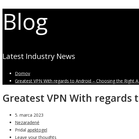
Blog
Latest Industry News
Domov
Greatest VPN With regards to Android – Choosing the Right A 
Greatest VPN With regards t
5. marca 2023
Nezaradené
Pridal
apektogel
Leave your thoughts