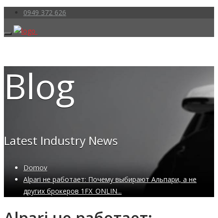
0949 372 626
Blog
Latest Industry News
Domov
Alpari не работает: Почему выбирают Альпари, а не
других брокеров 1FX_ONLIN...
Alpari не работает: