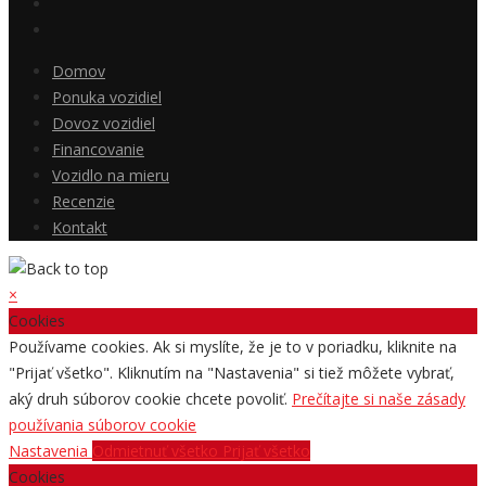
Domov
Ponuka vozidiel
Dovoz vozidiel
Financovanie
Vozidlo na mieru
Recenzie
Kontakt
×
Cookies
Používame cookies. Ak si myslíte, že je to v poriadku, kliknite na
"Prijať všetko". Kliknutím na "Nastavenia" si tiež môžete vybrať,
aký druh súborov cookie chcete povoliť.
Prečítajte si naše zásady
používania súborov cookie
Nastavenia
Odmietnuť všetko
Prijať všetko
Cookies