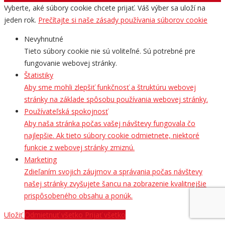
Vyberte, aké súbory cookie chcete prijať. Váš výber sa uloží na
jeden rok.
Prečítajte si naše zásady používania súborov cookie
Nevyhnutné
Tieto súbory cookie nie sú voliteľné. Sú potrebné pre
fungovanie webovej stránky.
Štatistiky
Aby sme mohli zlepšiť funkčnosť a štruktúru webovej
stránky na základe spôsobu používania webovej stránky.
Používateľská spokojnosť
Aby naša stránka počas vašej návštevy fungovala čo
najlepšie. Ak tieto súbory cookie odmietnete, niektoré
funkcie z webovej stránky zmiznú.
Marketing
Zdieľaním svojich záujmov a správania počas návštevy
našej stránky zvyšujete šancu na zobrazenie kvalitnejšie
prispôsobeného obsahu a ponúk.
Uložiť
Odmietnuť všetko
Prijať všetko