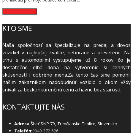
KTO SME
Naša spoločnosť sa špecializuje na predaj a dovoz
vozidiel v najlepšej kvalite, nebúrané a preverené. Na
trhu s automobilmi vystupujeme už 8 rokov, čo je
dostatočne dlhá doba na vytvorenie si cenných
skúseností i dobrého mena.Za tento čas sme pomohli
našim zákazníkom nadobudnúť vozidlo o okom vždy
snívali za bezkonkurenčnú cenu a havne bez starostí.
KONTAKTUJTE NÁS
Adresa:
Štvrť SNP 79, Trenčianske Teplice, Slovensko
Telefón:
0949 372 626