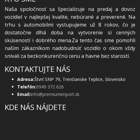
Naša spoločnosť sa špecializuje na predaj a dovoz
vozidiel v najlepšej kvalite, nebúrané a preverené. Na
trhu s automobilmi vystupujeme už 8 rokov, čo je
dostatočne dlhá doba na vytvorenie si cenných
skúseností i dobrého mena.Za tento čas sme pomohli
našim zákazníkom nadobudnúť vozidlo o okom vždy
snívali za bezkonkurenčnú cenu a havne bez starostí.
KONTAKTUJTE NÁS
Adresa:
Štvrť SNP 79, Trenčianske Teplice, Slovensko
Telefón:
0949 372 626
Email:
info@premiumimport.sk
KDE NÁS NÁJDETE