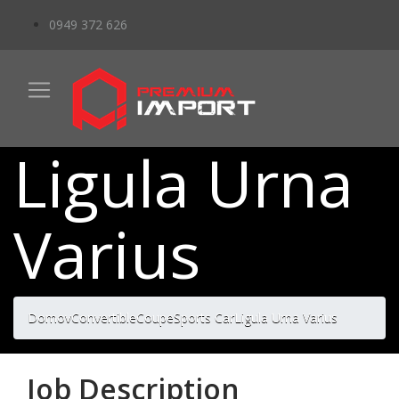
0949 372 626
Ligula Urna
Varius
Domov
Convertible
Coupe
Sports Car
Ligula Urna Varius
Job Description